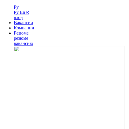
Ру
Ру
En
א
вход
Вакансии
Компании
Резюме
резюме
вакансию