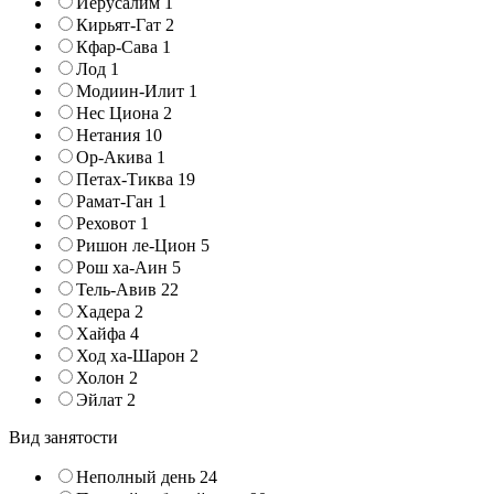
Иерусалим
1
Кирьят-Гат
2
Кфар-Сава
1
Лод
1
Модиин-Илит
1
Нес Циона
2
Нетания
10
Ор-Акива
1
Петах-Тиква
19
Рамат-Ган
1
Реховот
1
Ришон ле-Цион
5
Рош ха-Аин
5
Тель-Авив
22
Хадера
2
Хайфа
4
Ход ха-Шарон
2
Холон
2
Эйлат
2
Вид занятости
Неполный день
24