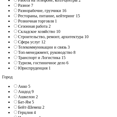
Работа на телефоне, колл-центры
2
Разное
7
Разнорабочие, грузчики
16
Рестораны, питание, кейтеринг
15
Розничная торговля
1
Сезонная работа
2
Складское хозяйство
10
Строительство, ремонт, архитектура
10
Сфера услуг
12
Телекоммуникации и связь
3
Топ-менеджмент, руководство
8
Транспорт и Логистика
15
Туризм, гостиничное дело
6
Юриспруденция
1
Город
Акко
5
Ашдод
9
Ашкелон
2
Бат-Ям
5
Бейт-Шемеш
2
Герцлия
4