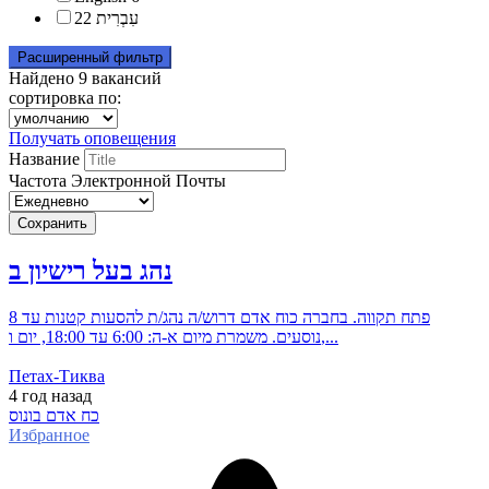
22
עִבְרִית
Расширенный фильтр
Найдено
9
вакансий
сортировка по:
Получать оповещения
Название
Частота Электронной Почты
Сохранить
נהג בעל רישיון ב
פתח תקווה. בחברה כוח אדם דרוש/ה נהג/ת להסעות קטנות עד 8
נוסעים. משמרת מיום א-ה: 6:00 עד 18:00, יום ו,...
Петах-Тиква
4 год
назад
כח אדם בונוס
Избранное