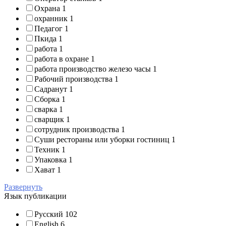
Охрана
1
охранник
1
Педагог
1
Пкида
1
работа
1
работа в охране
1
работа производство железо часы
1
Рабочий производства
1
Садранут
1
Сборка
1
сварка
1
сварщик
1
сотрудник производства
1
Суши рестораны или уборки гостиниц
1
Техник
1
Упаковка
1
Хават
1
Развернуть
Язык публикации
Русский
102
English
6