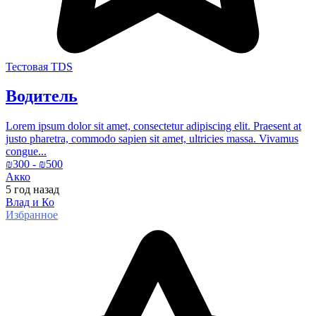
Тестовая TDS
Водитель
Lorem ipsum dolor sit amet, consectetur adipiscing elit. Praesent at
justo pharetra, commodo sapien sit amet, ultricies massa. Vivamus
congue...
₪
300
- ₪
500
Акко
5 год
назад
Влад и Ко
Избранное