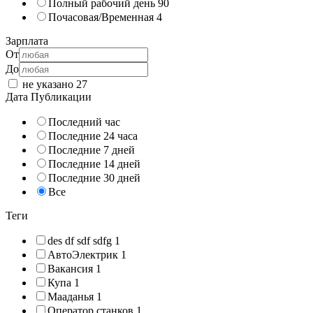
Полный рабочий день
90
Почасовая/Временная
4
Зарплата
От
До
не указано
27
Дата Публикации
Последний час
Последние 24 часа
Последние 7 дней
Последние 14 дней
Последние 30 дней
Все
Теги
des df sdf sdfg
1
АвтоЭлектрик
1
Вакансия
1
Купа
1
Мааданья
1
Оператор станков
1