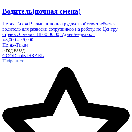
Водитель(ночная смена)
Петах Тиква В компанию по трудоустройству требуется
водитель для развозки сотрудников на работу, по Центру
страны. Смена с 18:00-06:00, 7дней/неделю....
₪
8,000
- ₪
9,000
Петах-Тиква
5 год
назад
GOOD Jobs ISRAEL
Избранное