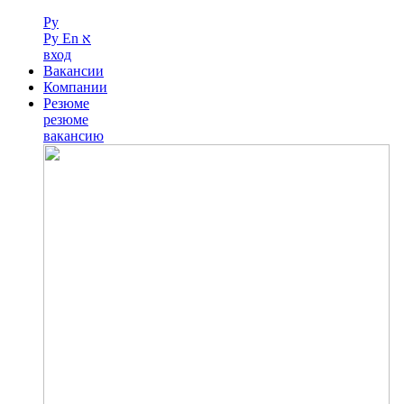
Ру
Ру
En
א
вход
Вакансии
Компании
Резюме
резюме
вакансию