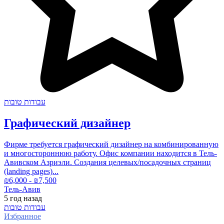
עבודות טובות
Графический дизайнер
Фирме требуется графический дизайнер на комбинированную
и многостороннюю работу. Офис компании находится в Тель-
Авивском Азриэли. Создания целевых/посадочных страниц
(landing pages)...
₪
6,000
- ₪
7,500
Тель-Авив
5 год
назад
עבודות טובות
Избранное