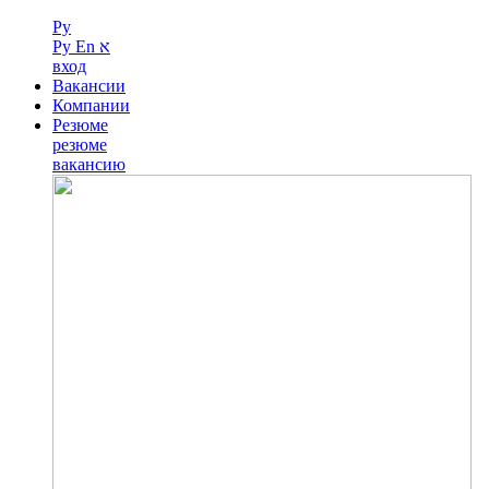
Ру
Ру
En
א
вход
Вакансии
Компании
Резюме
резюме
вакансию