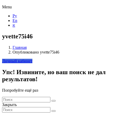
Menu
Ру
En
א
yvette75i46
Главная
Опубликовано yvette75i46
Личный кабинет
Упс!
Извините, но ваш поиск не дал
результатов!
Попробуйте ещё раз
Закрыть