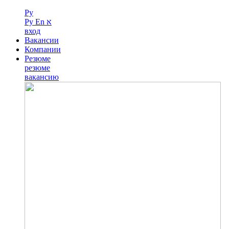
Ру
Ру
En
א
вход
Вакансии
Компании
Резюме
резюме
вакансию