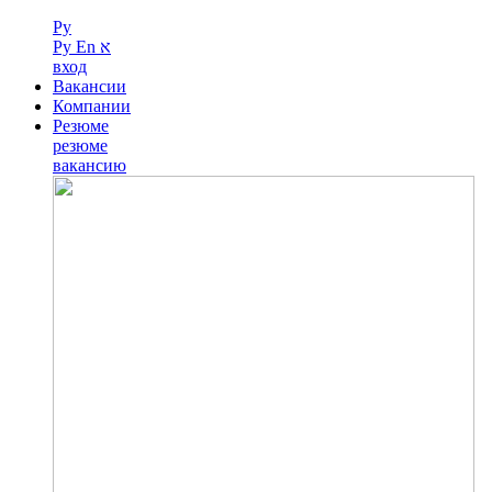
Ру
Ру
En
א
вход
Вакансии
Компании
Резюме
резюме
вакансию