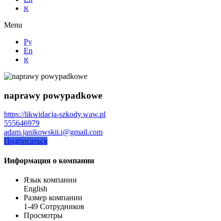
א
Menu
Ру
En
א
naprawy powypadkowe
https://likwidacja-szkody.waw.pl
555646979
adam.janikowskii.i@gmail.com
Подписаться
Информация о компании
Язык компании
English
Размер компании
1-49 Сотрудников
Просмотры