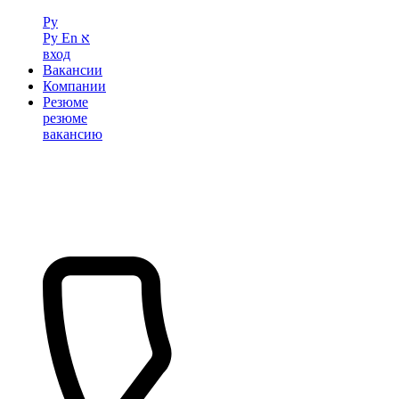
Ру
Ру
En
א
вход
Вакансии
Компании
Резюме
резюме
вакансию