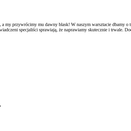
, a my przywrócimy mu dawny blask! W naszym warsztacie dbamy o to
świadczeni specjaliści sprawiają, że naprawiamy skutecznie i trwale.
"