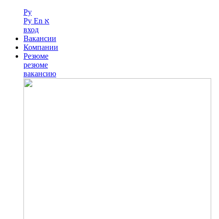
Ру
Ру
En
א
вход
Вакансии
Компании
Резюме
резюме
вакансию