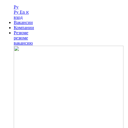
Ру
Ру
En
א
вход
Вакансии
Компании
Резюме
резюме
вакансию