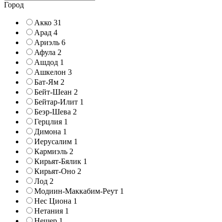
Город
Акко
31
Арад
4
Ариэль
6
Афула
2
Ашдод
1
Ашкелон
3
Бат-Ям
2
Бейт-Шеан
2
Бейтар-Илит
1
Беэр-Шева
2
Герцлия
1
Димона
1
Иерусалим
1
Кармиэль
2
Кирьят-Бялик
1
Кирьят-Оно
2
Лод
2
Модиин-Маккабим-Реут
1
Нес Циона
1
Нетания
1
Нешер
1