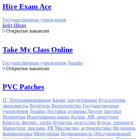
Hire Exam Ace
Государственные учреждения
Бейт-Шеан
0
Открытые вакансии
Take My Class Online
Государственные учреждения
Дизайн
0
Открытые вакансии
PVC Patches
IT, Программирование
Банки, кредитование
Бухгалтерия,
экономисты
Водители
Волонтерство
Государственные
учреждения
Дизайн
Доставка, курьеры
Другое
Закупки
Инженеры
Иностранные языки
Кадры, HR, рекрутинг
Красота, фитнес, спорт
Культура, искусство
Курсы, тренинги
Маркетинг, реклама, PR
Массмедиа, журналистика
Медицина,
фармацевтика
Менеджеры
Недвижимость
Обслуживающий