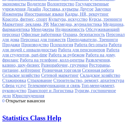
экономисты
Водители
Волонтерство
Государственные
учреждения
Дизайн
Доставка, курьеры
Другое
Закупки
Инженеры
Иностранные языки
Кадры, HR, рекрутинг
Красота, фитнес, спорт
Культура, искусство
Курсы, тренинги
Маркетинг, реклама, PR
Массмедиа, журналистика
Медицина,
фармацевтика
Менеджеры
Недвижимость
Обслуживающий
персонал
Офисные работники
Охрана, безопасность
Персонал
для дома
Персонал для торжеств
Преподаватели, Тренинги
Продажи
Производство
Психология
Работа без опыта
Работа
для людей с инвалидностью
Работа для пенсионеров
Работа
для студентов, part-time
Работа за рубежом
Работа на дому,
фриланс
Работа на телефоне, колл-центры
Развлечения,
казино, шоу-бизнес
Разнорабочие, грузчики
Рестораны,
питание, кейтеринг
Розничная торговля
Сезонная работа
Сельское хозяйство
Сетевой маркетинг
Складское хозяйство
Стажировка
Страхование
Строительство, ремонт, архитектура
Сфера услуг
Телекоммуникации и связь
Топ-менеджмент,
руководство
Транспорт и Логистика
Туризм, гостиничное
дело
Юриспруденция
0
Открытые вакансии
Statistics Class Help