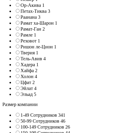
Ор-Акива
1
Петах-Тиква
3
Раанана
3
Рамат ха-Шарон
1
Рамат-Ган
2
Рамле
1
Реховот
1
Ришон ле-Цион
1
Тверия
1
Тель-Авив
4
Хадера
1
Хайфа
2
Холон
4
Цфат
2
Эйлат
4
Эльад
5
Размер компании
1-49 Сотрудников
341
50-99 Сотрудников
46
100-149 Сотрудников
26
150-199 Сотрудников
44