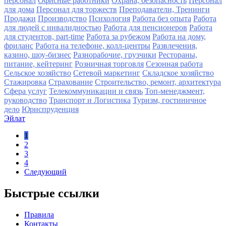
персонал
Офисные работники
Охрана, безопасность
Персонал
для дома
Персонал для торжеств
Преподаватели, Тренинги
Продажи
Производство
Психология
Работа без опыта
Работа
для людей с инвалидностью
Работа для пенсионеров
Работа
для студентов, part-time
Работа за рубежом
Работа на дому,
фриланс
Работа на телефоне, колл-центры
Развлечения,
казино, шоу-бизнес
Разнорабочие, грузчики
Рестораны,
питание, кейтеринг
Розничная торговля
Сезонная работа
Сельское хозяйство
Сетевой маркетинг
Складское хозяйство
Стажировка
Страхование
Строительство, ремонт, архитектура
Сфера услуг
Телекоммуникации и связь
Топ-менеджмент,
руководство
Транспорт и Логистика
Туризм, гостиничное
дело
Юриспруденция
Эйлат
1
2
3
4
Следующий
Быстрые ссылки
Правила
Контакты