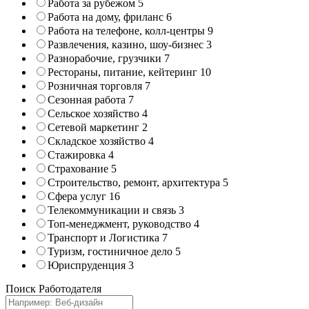
Работа за рубежом
5
Работа на дому, фриланс
6
Работа на телефоне, колл-центры
9
Развлечения, казино, шоу-бизнес
3
Разнорабочие, грузчики
7
Рестораны, питание, кейтеринг
10
Розничная торговля
7
Сезонная работа
7
Сельское хозяйство
4
Сетевой маркетинг
2
Складское хозяйство
4
Стажировка
4
Страхование
5
Строительство, ремонт, архитектура
5
Сфера услуг
16
Телекоммуникации и связь
3
Топ-менеджмент, руководство
4
Транспорт и Логистика
7
Туризм, гостиничное дело
5
Юриспруденция
3
Поиск Работодателя