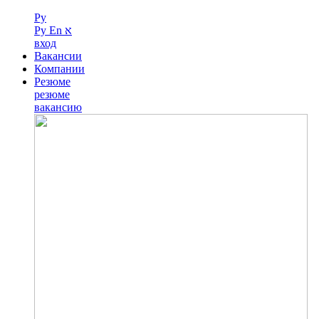
Ру
Ру
En
א
вход
Вакансии
Компании
Резюме
резюме
вакансию