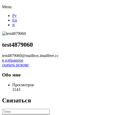
Menu
Ру
En
א
test4879060
test4879060@mailbox.imailfree.cc
в избранное
скачать резюме
Обо мне
Просмотров
1143
Связаться