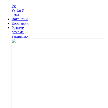
Ру
Ру
En
א
вход
Вакансии
Компании
Резюме
резюме
вакансию