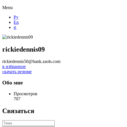
Menu
Ру
En
א
rickiedennis09
rickiedennis50@bank.zaols.com
в избранное
скачать резюме
Обо мне
Просмотров
707
Связаться