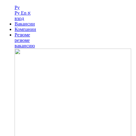
Ру
Ру
En
א
вход
Вакансии
Компании
Резюме
резюме
вакансию