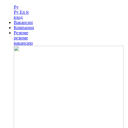
Ру
Ру
En
א
вход
Вакансии
Компании
Резюме
резюме
вакансию