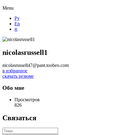
Menu
Ру
En
א
nicolasrussell1
nicolasrussell47@pant.toobeo.com
в избранное
скачать резюме
Обо мне
Просмотров
826
Связаться