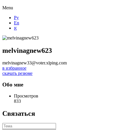
Menu
Ру
En
א
melvinagnew623
melvinagnew33@voter.xlping.com
в избранное
скачать резюме
Обо мне
Просмотров
833
Связаться