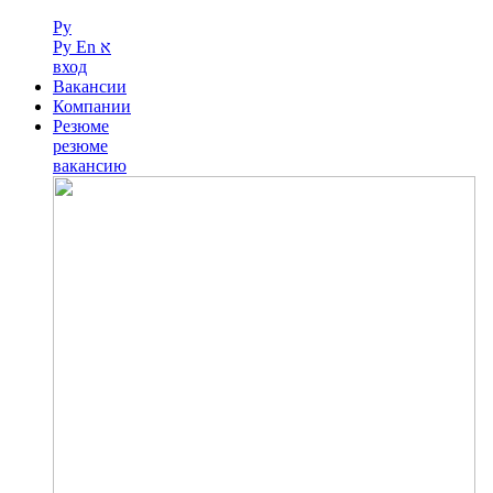
Ру
Ру
En
א
вход
Вакансии
Компании
Резюме
резюме
вакансию