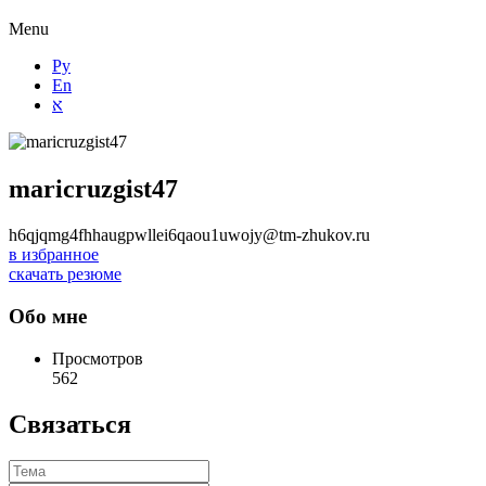
Menu
Ру
En
א
maricruzgist47
h6qjqmg4fhhaugpwllei6qaou1uwojy@tm-zhukov.ru
в избранное
скачать резюме
Обо мне
Просмотров
562
Связаться