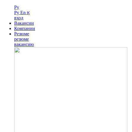
Ру
Ру
En
א
вход
Вакансии
Компании
Резюме
резюме
вакансию