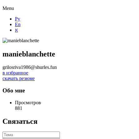
Menu
Ру
En
א
manieblanchette
grilosriva1986@shurles.fun
в избранное
скачать резюме
Обо мне
Просмотров
881
Связаться