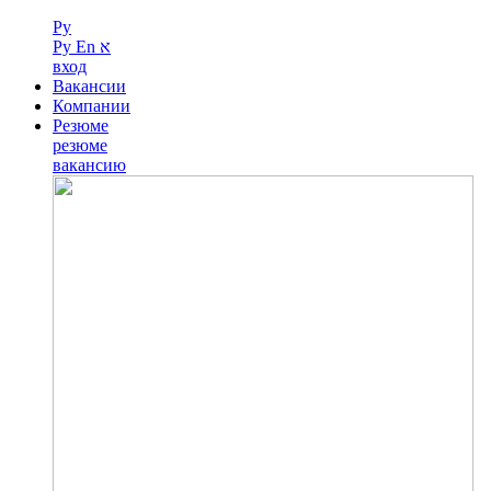
Ру
Ру
En
א
вход
Вакансии
Компании
Резюме
резюме
вакансию