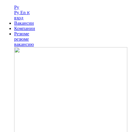
Ру
Ру
En
א
вход
Вакансии
Компании
Резюме
резюме
вакансию