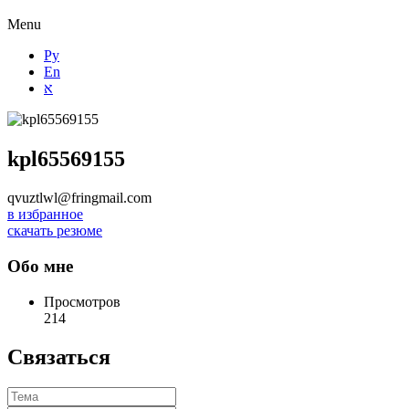
Menu
Ру
En
א
kpl65569155
qvuztlwl@fringmail.com
в избранное
скачать резюме
Обо мне
Просмотров
214
Связаться