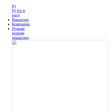
Ру
Ру
En
א
вход
Вакансии
Компании
Резюме
резюме
вакансию