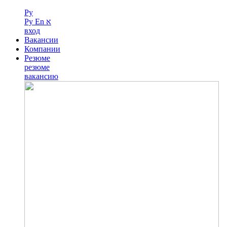
Ру
Ру
En
א
вход
Вакансии
Компании
Резюме
резюме
вакансию