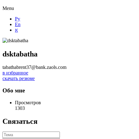
Menu
Ру
En
א
dsktabatha
tabathabrent37@bank.zaols.com
в избранное
скачать резюме
Обо мне
Просмотров
1303
Связаться