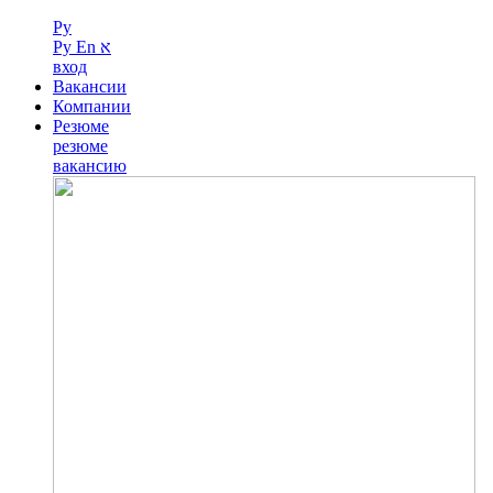
Ру
Ру
En
א
вход
Вакансии
Компании
Резюме
резюме
вакансию