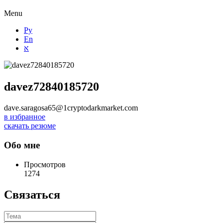
Menu
Ру
En
א
davez72840185720
dave.saragosa65@1cryptodarkmarket.com
в избранное
скачать резюме
Обо мне
Просмотров
1274
Связаться