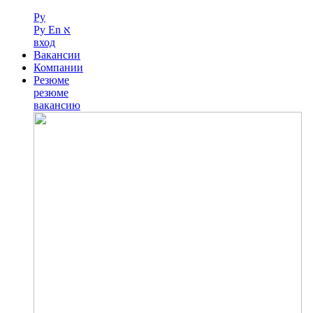
Ру
Ру
En
א
вход
Вакансии
Компании
Резюме
резюме
вакансию