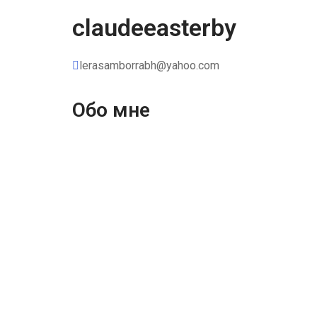
claudeeasterby
lerasamborrabh@yahoo.com
Обо мне