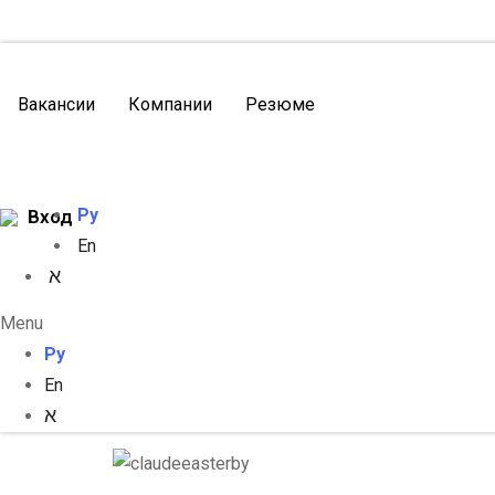
Вакансии
Компании
Резюме
Ру
Вход
En
א
Menu
Ру
En
א