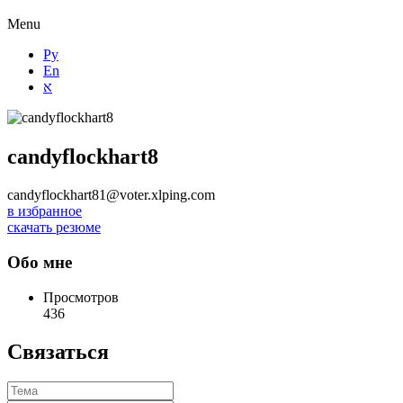
Menu
Ру
En
א
candyflockhart8
candyflockhart81@voter.xlping.com
в избранное
скачать резюме
Обо мне
Просмотров
436
Связаться