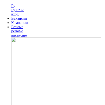
Ру
Ру
En
א
вход
Вакансии
Компании
Резюме
резюме
вакансию