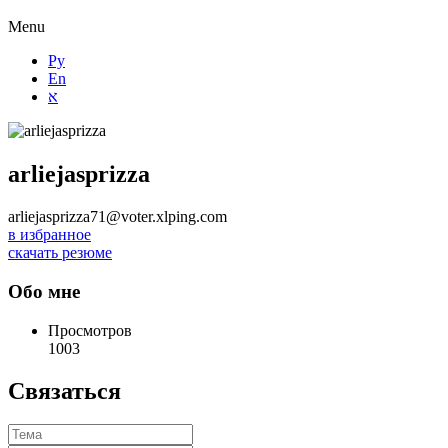
Menu
Ру
En
א
arliejasprizza
arliejasprizza71@voter.xlping.com
в избранное
скачать резюме
Обо мне
Просмотров
1003
Связаться