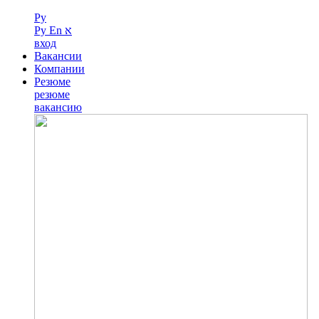
Ру
Ру
En
א
вход
Вакансии
Компании
Резюме
резюме
вакансию