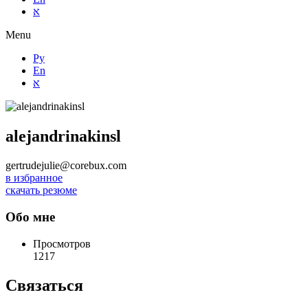
א
Menu
Ру
En
א
alejandrinakinsl
gertrudejulie@corebux.com
в избранное
скачать резюме
Обо мне
Просмотров
1217
Связаться