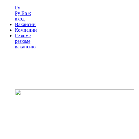
Ру
Ру
En
א
вход
Вакансии
Компании
Резюме
резюме
вакансию