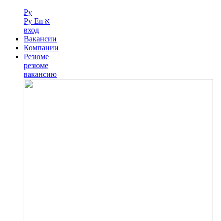
Ру
Ру
En
א
вход
Вакансии
Компании
Резюме
резюме
вакансию