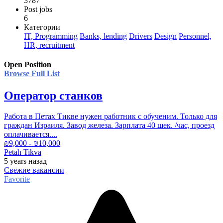
3787
Post jobs
6
Категории
IT, Programming
Banks, lending
Drivers
Design
Personnel,
HR, recruitment
Open Position
Browse Full List
Оператор станков
Работа в Петах Тикве нужен работник с обученим. Только для
граждан Израиля. Завод железа. Зарплата 40 шек. /час, проезд
оплачивается....
₪
9,000
- ₪
10,000
Petah Tikva
5 years
назад
Свежие вакансии
Favorite