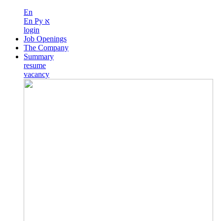
En
En
Ру
א
login
Job Openings
The Company
Summary
resume
vacancy