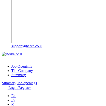
support@berka.co.il
Job Openings
The Company
Summary
Summary
Job openings
Login/Register
En
Ру
א