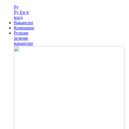
Ру
Ру
En
א
вход
Вакансии
Компании
Резюме
резюме
вакансию