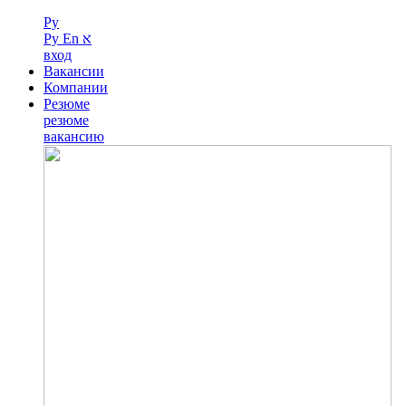
Ру
Ру
En
א
вход
Вакансии
Компании
Резюме
резюме
вакансию