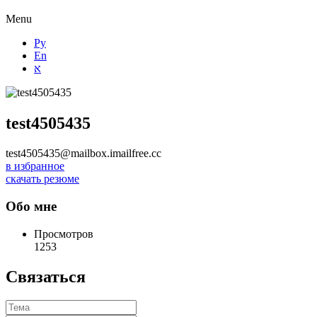
Menu
Ру
En
א
test4505435
test4505435@mailbox.imailfree.cc
в избранное
скачать резюме
Обо мне
Просмотров
1253
Связаться