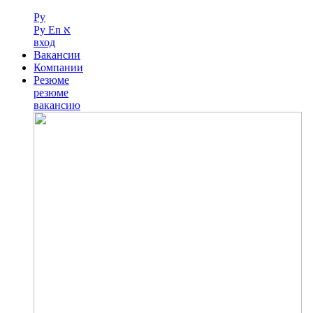
Ру
Ру
En
א
вход
Вакансии
Компании
Резюме
резюме
вакансию