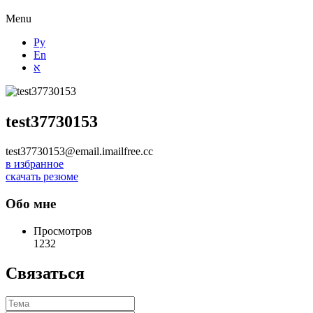
Menu
Ру
En
א
test37730153
test37730153@email.imailfree.cc
в избранное
скачать резюме
Обо мне
Просмотров
1232
Связаться