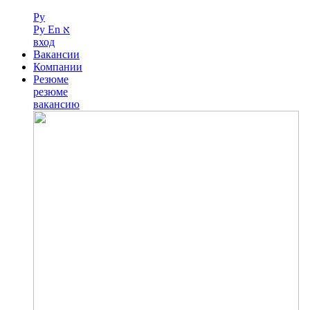
Ру
Ру
En
א
вход
Вакансии
Компании
Резюме
резюме
вакансию