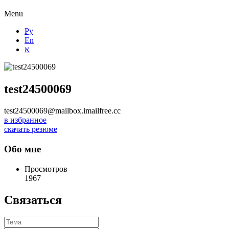
Menu
Ру
En
א
test24500069
test24500069@mailbox.imailfree.cc
в избранное
скачать резюме
Обо мне
Просмотров
1967
Связаться