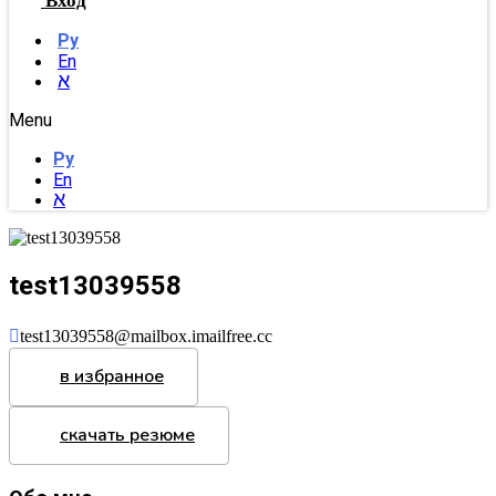
Вход
Ру
En
א
Menu
Ру
En
א
test13039558
test13039558@mailbox.imailfree.cc
в избранное
скачать резюме