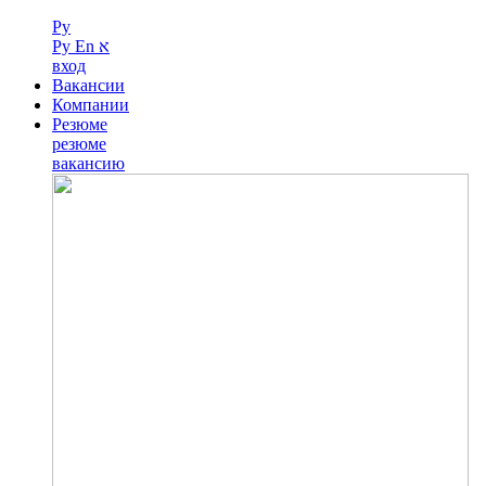
Ру
Ру
En
א
вход
Вакансии
Компании
Резюме
резюме
вакансию