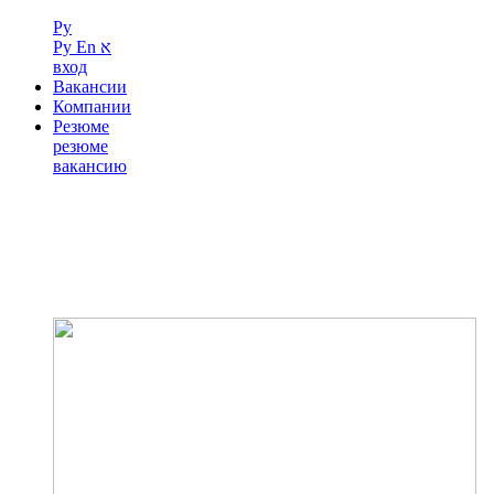
Ру
Ру
En
א
вход
Вакансии
Компании
Резюме
резюме
вакансию