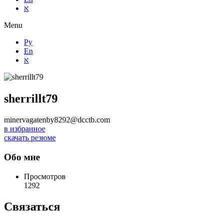
א
Menu
Ру
En
א
sherrillt79
minervagatenby8292@dcctb.com
в избранное
скачать резюме
Обо мне
Просмотров
1292
Связаться