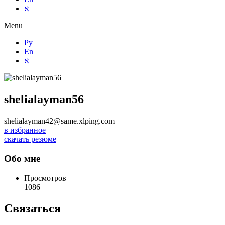
א
Menu
Ру
En
א
shelialayman56
shelialayman42@same.xlping.com
в избранное
скачать резюме
Обо мне
Просмотров
1086
Связаться