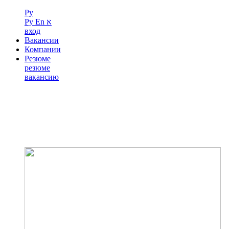
Ру
Ру
En
א
вход
Вакансии
Компании
Резюме
резюме
вакансию