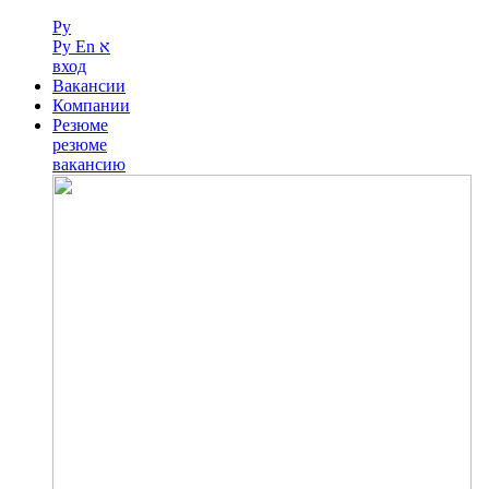
Ру
Ру
En
א
вход
Вакансии
Компании
Резюме
резюме
вакансию