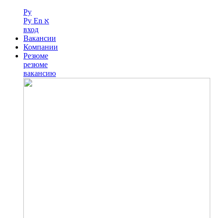
Ру
Ру
En
א
вход
Вакансии
Компании
Резюме
резюме
вакансию