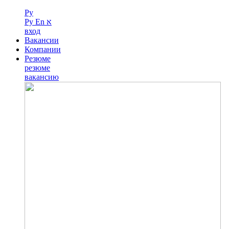
Ру
Ру
En
א
вход
Вакансии
Компании
Резюме
резюме
вакансию