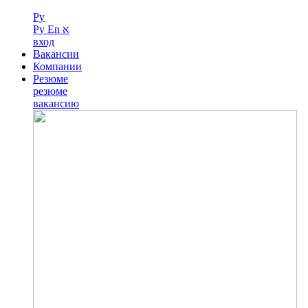
Ру
Ру
En
א
вход
Вакансии
Компании
Резюме
резюме
вакансию