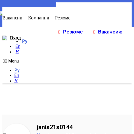
Вакансии
Компании
Резюме
Резюме
Вакансию
Вход
Ру
En
א
Menu
Ру
En
א
janis21s0144