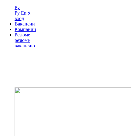
Ру
Ру
En
א
вход
Вакансии
Компании
Резюме
резюме
вакансию