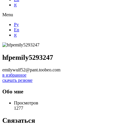
א
Menu
Ру
En
א
hfpemily5293247
emilywulf52@pant.toobeo.com
в избранное
скачать резюме
Обо мне
Просмотров
1277
Связаться