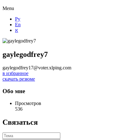
Menu
Ру
En
א
gaylegodfrey7
gaylegodfrey17@voter.xlping.com
в избранное
скачать резюме
Обо мне
Просмотров
536
Связаться