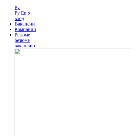
Ру
Ру
En
א
вход
Вакансии
Компании
Резюме
резюме
вакансию