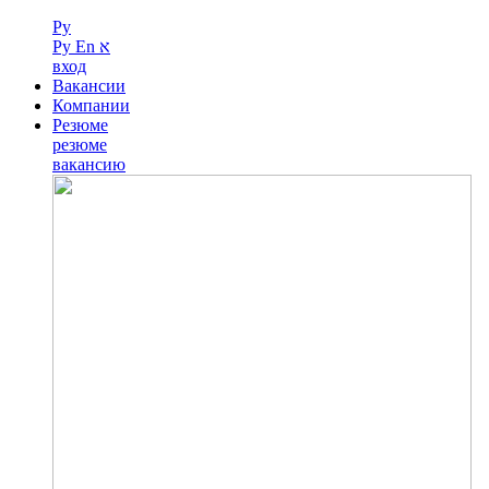
Ру
Ру
En
א
вход
Вакансии
Компании
Резюме
резюме
вакансию