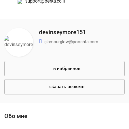
support@berka.co.il
devinseymore151
glamourglow@poochta.com
в избранное
скачать резюме
Обо мне