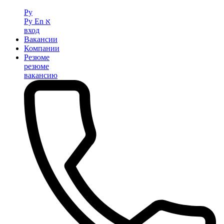
Ру
Ру
En
א
вход
Вакансии
Компании
Резюме
резюме
вакансию