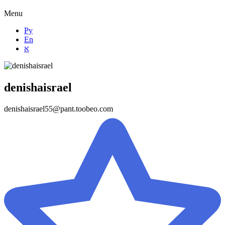
Menu
Ру
En
א
denishaisrael
denishaisrael55@pant.toobeo.com