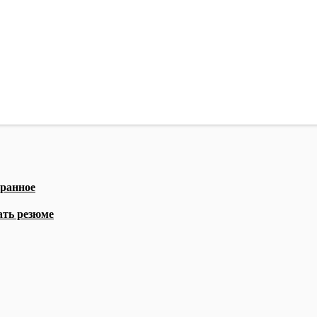
бранное
ать резюме