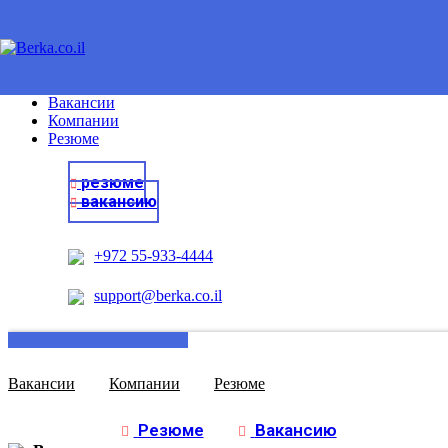
Ру
вход
Вакансии
Компании
Резюме
резюме
вакансию
+972 55-933-4444
support@berka.co.il
Вакансии
Компании
Резюме
Резюме
Вакансию