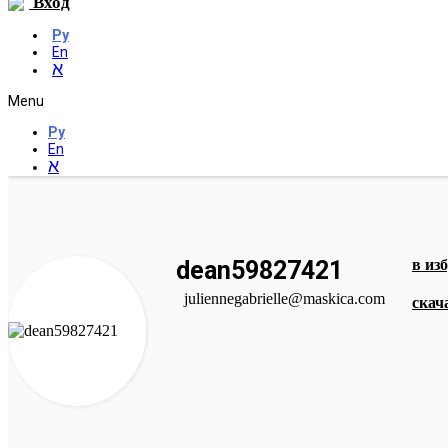
Вход
Ру
En
א
Menu
Ру
En
א
dean59827421
в из
juliennegabrielle@maskica.com
скач