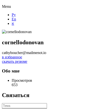
Menu
Ру
En
א
cornellodonovan
cathyboucher@mailmenot.io
в избранное
скачать резюме
Обо мне
Просмотров
653
Связаться