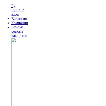
Ру
Ру
En
א
вход
Вакансии
Компании
Резюме
резюме
вакансию