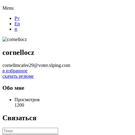
Menu
Ру
En
א
cornellocz
cornellmcafee29@voter.xlping.com
в избранное
скачать резюме
Обо мне
Просмотров
1200
Связаться