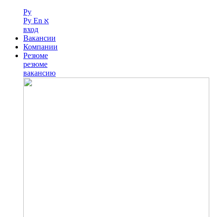
Ру
Ру
En
א
вход
Вакансии
Компании
Резюме
резюме
вакансию