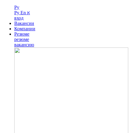
Ру
Ру
En
א
вход
Вакансии
Компании
Резюме
резюме
вакансию