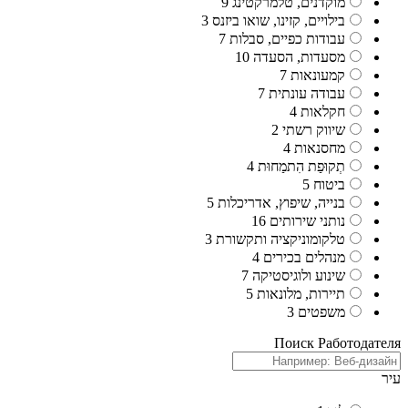
מוקדנים, טלמרקטינג
9
בילויים, קזינו, שואו ביזנס
3
עבודות כפיים, סבלות
7
מסעדות, הסעדה
10
קמעונאות
7
עבודה עונתית
7
חקלאות
4
שיווק רשתי
2
מחסנאות
4
תְקוּפַת הִתמַחוּת
4
ביטוח
5
בנייה, שיפוץ, אדריכלות
5
נותני שירותים
16
טלקומוניקציה ותקשורת
3
מנהלים בכירים
4
שינוע ולוגיסטיקה
7
תיירות, מלונאות
5
משפטים
3
Поиск Работодателя
עיר