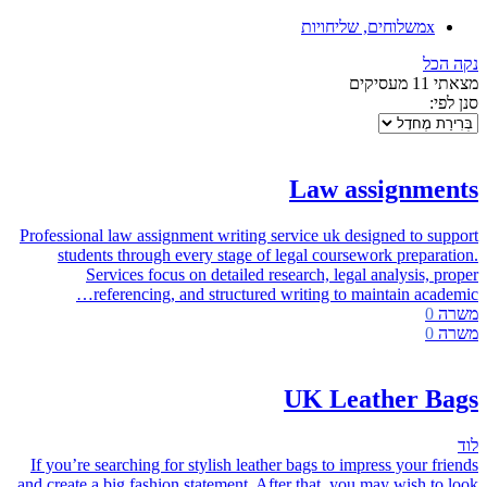
x
משלוחים, שליחויות
נקה הכל
מצאתי
11
מעסיקים
סנן לפי:
Law assignments
Professional law assignment writing service uk designed to support
students through every stage of legal coursework preparation.
Services focus on detailed research, legal analysis, proper
referencing, and structured writing to maintain academic…
משרה
0
משרה
0
UK Leather Bags
לוד
If you’re searching for stylish leather bags to impress your friends
and create a big fashion statement. After that, you may wish to look