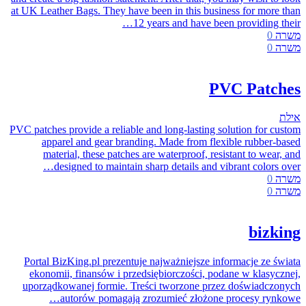
at UK Leather Bags. They have been in this business for more than
12 years and have been providing their…
משרה
0
משרה
0
PVC Patches
אילת
PVC patches provide a reliable and long-lasting solution for custom
apparel and gear branding. Made from flexible rubber-based
material, these patches are waterproof, resistant to wear, and
designed to maintain sharp details and vibrant colors over…
משרה
0
משרה
0
bizking
Portal BizKing.pl prezentuje najważniejsze informacje ze świata
ekonomii, finansów i przedsiębiorczości, podane w klasycznej,
uporządkowanej formie. Treści tworzone przez doświadczonych
autorów pomagają zrozumieć złożone procesy rynkowe…