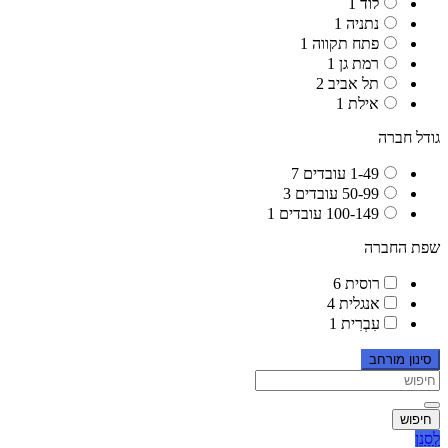
לוד
1
נתניה
1
פתח תקווה
1
רמת גן
1
תל אביב
2
אילת
1
גודל חברה
1-49 עובדים
7
50-99 עובדים
3
100-149 עובדים
1
שפת החברה
רוסית
6
אנגלית
4
עִבְרִית
1
סינון מורחב
חיפוש
לְסַנֵן